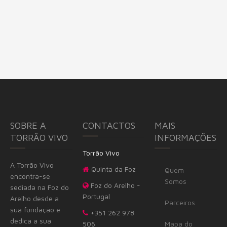
SOBRE A
CONTACTOS
MAIS
TORRÃO VIVO
INFORMAÇÕES
Torrão Vivo
A Torrão Vivo
Quinta da Foz
Quem
encontra-se
Somos
Foz do Arelho -
sediada na Foz do
Portugal
Arelho desde a
Parceiros
sua fundação e
+351 262 978
dedica a sua
506
Mapa do